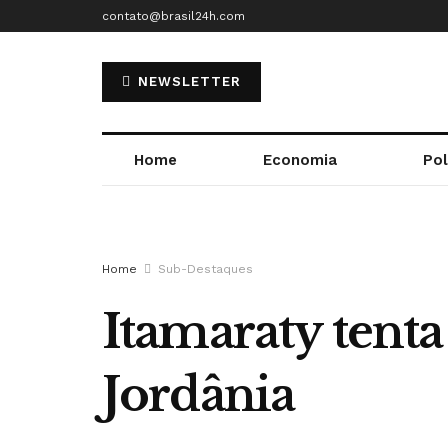
contato@brasil24h.com
NEWSLETTER
Home
Economia
Pol
Home
Sub-Destaques
Itamaraty tenta 
Jordânia