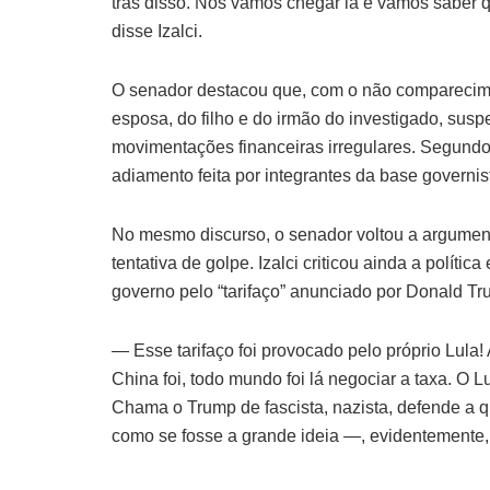
trás disso. Nós vamos chegar lá e vamos saber 
disse Izalci.
O senador destacou que, com o não comparecime
esposa, do filho e do irmão do investigado, susp
movimentações financeiras irregulares. Segundo 
adiamento feita por integrantes da base governis
No mesmo discurso, o senador voltou a argument
tentativa de golpe. Izalci criticou ainda a polít
governo pelo “tarifaço” anunciado por Donald Tr
— Esse tarifaço foi provocado pelo próprio Lula! A
China foi, todo mundo foi lá negociar a taxa. O Lu
Chama o Trump de fascista, nazista, defende a 
como se fosse a grande ideia —, evidentemente,