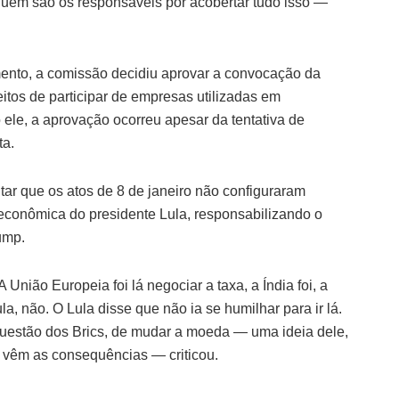
quem são os responsáveis por acobertar tudo isso —
nto, a comissão decidiu aprovar a convocação da
eitos de participar de empresas utilizadas em
ele, a aprovação ocorreu apesar da tentativa de
ta.
ar que os atos de 8 de janeiro não configuraram
ica econômica do presidente Lula, responsabilizando o
ump.
 União Europeia foi lá negociar a taxa, a Índia foi, a
la, não. O Lula disse que não ia se humilhar para ir lá.
questão dos Brics, de mudar a moeda — uma ideia dele,
 vêm as consequências — criticou.