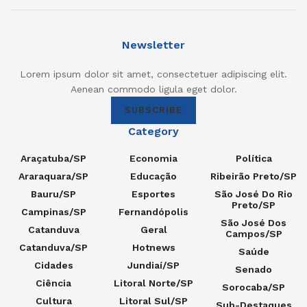
Newsletter
Lorem ipsum dolor sit amet, consectetuer adipiscing elit.
Aenean commodo ligula eget dolor.
SUBSCRIBE
Category
Araçatuba/SP
Economia
Política
Araraquara/SP
Educação
Ribeirão Preto/SP
Bauru/SP
Esportes
São José Do Rio
Preto/SP
Campinas/SP
Fernandópolis
São José Dos
Catanduva
Geral
Campos/SP
Catanduva/SP
Hotnews
Saúde
Cidades
Jundiaí/SP
Senado
Ciência
Litoral Norte/SP
Sorocaba/SP
Cultura
Litoral Sul/SP
Sub-Destaques