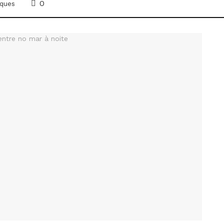
0
ques