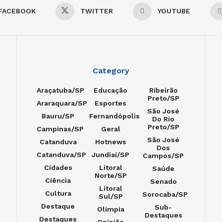
FACEBOOK
TWITTER
YOUTUBE
Category
Araçatuba/SP
Educação
Ribeirão
Preto/SP
Araraquara/SP
Esportes
São José
Bauru/SP
Fernandópolis
Do Rio
Preto/SP
Campinas/SP
Geral
São José
Catanduva
Hotnews
Dos
Catanduva/SP
Jundiaí/SP
Campos/SP
Cidades
Litoral
Saúde
Norte/SP
Ciência
Senado
Litoral
Cultura
Sorocaba/SP
Sul/SP
Destaque
Sub-
Olímpia
Destaques
Destaques