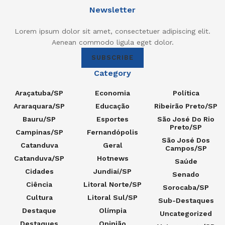
Newsletter
Lorem ipsum dolor sit amet, consectetuer adipiscing elit.
Aenean commodo ligula eget dolor.
SUBSCRIBE
Category
Araçatuba/SP
Economia
Política
Araraquara/SP
Educação
Ribeirão Preto/SP
Bauru/SP
Esportes
São José Do Rio
Preto/SP
Campinas/SP
Fernandópolis
São José Dos
Catanduva
Geral
Campos/SP
Catanduva/SP
Hotnews
Saúde
Cidades
Jundiaí/SP
Senado
Ciência
Litoral Norte/SP
Sorocaba/SP
Cultura
Litoral Sul/SP
Sub-Destaques
Destaque
Olímpia
Uncategorized
Destaques
Opinião