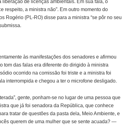
 liberação de licenças ambientais. Em sua fala, o
ce respeito, a ministra não”. Em outro momento do
s Rogério (PL-RO) disse para a ministra “se pôr no seu
 submissa.
atentamente às manifestações dos senadores e afirmou
 o tom das falas era diferente do dirigido à ministra
ódio ocorrido na comissão foi triste e a ministra foi
la interrompida e chegou a ter o microfone desligado.
lterada”, gente, ponham-se no lugar de uma pessoa que
stra que já foi senadora da República, que conhece
ara tratar de questões da pasta dela, Meio Ambiente, e
 vocês querem de uma mulher que se sente acuada? —