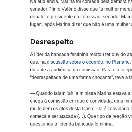
Na audiência, Marina foi cobrada pela demora na
senador Plínio Valério disse que “a mulher mere
debate, o presidente da comissão, senador Marco
lugar”, após Marina dizer que não é uma mulher
Desrespeito
A líder da bancada feminina relatou ter ouvido 
que, na
discussão sobre o ocorrido, no Plenário
,
durante a audiência na comissão. Para ela, o epis
“desrespeitada de uma forma chocante”, teve a fa
— Quando falam “ah, a ministra Marina estava a
chega à comissão em que é convidada, uma mini
muito bem os ritos desta Casa. Ela é convidada p
começa a ser atacada (…). Que tipo de reação
questionou a líder da bancada feminina.