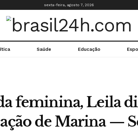
sexta-feira, agosto 7, 2026
ítica
Saúde
Educação
Espo
a feminina, Leila d
cação de Marina — S