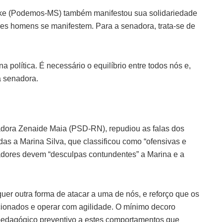
icke (Podemos-MS) também manifestou sua solidariedade
res homens se manifestem. Para a senadora, trata-se de
 política. É necessário o equilíbrio entre todos nós e,
a senadora.
adora Zenaide Maia (PSD-RN), repudiou as falas dos
das a Marina Silva, que classificou como “ofensivas e
nadores devem “desculpas contundentes” a Marina e a
er outra forma de atacar a uma de nós, e reforço que os
cionados e operar com agilidade. O mínimo decoro
r pedagógico preventivo a estes comportamentos que