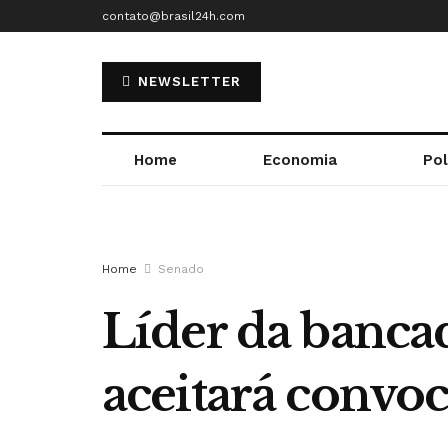
contato@brasil24h.com
NEWSLETTER
Home
Economia
Pol
Home
Senado
Líder da bancad
aceitará convo