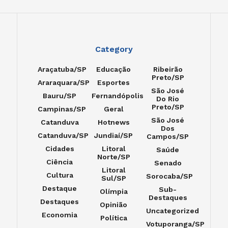
Category
Araçatuba/SP
Educação
Ribeirão
Preto/SP
Araraquara/SP
Esportes
São José
Bauru/SP
Fernandópolis
Do Rio
Preto/SP
Campinas/SP
Geral
São José
Catanduva
Hotnews
Dos
Catanduva/SP
Jundiaí/SP
Campos/SP
Cidades
Litoral
Saúde
Norte/SP
Ciência
Senado
Litoral
Cultura
Sorocaba/SP
Sul/SP
Destaque
Sub-
Olímpia
Destaques
Destaques
Opinião
Uncategorized
Economia
Política
Votuporanga/SP