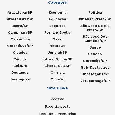
Category
Araçatuba/SP
Economia
Política
Araraquara/SP
Educação
Ribeirão Preto/SP
Bauru/SP
Esportes
São José Do Rio
Preto/SP
Campinas/SP
Fernandópolis
São José Dos
Catanduva
Geral
Campos/SP
Catanduva/SP
Hotnews
Saúde
Cidades
Jundiaí/SP
Senado
Ciência
Litoral Norte/SP
Sorocaba/SP
Cultura
Litoral Sul/SP
Sub-Destaques
Destaque
Olímpia
Uncategorized
Destaques
Opinião
Votuporanga/SP
Site Links
Acessar
Feed de posts
Feed de comentários