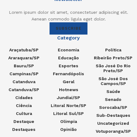
Lorem ipsum dolor sit amet, consectetuer adipiscing elit.
Aenean commodo ligula eget dolor.
SUBSCRIBE
Category
Araçatuba/SP
Economia
Política
Araraquara/SP
Educação
Ribeirão Preto/SP
Bauru/SP
Esportes
São José Do Rio
Preto/SP
Campinas/SP
Fernandópolis
São José Dos
Catanduva
Geral
Campos/SP
Catanduva/SP
Hotnews
Saúde
Cidades
Jundiaí/SP
Senado
Ciência
Litoral Norte/SP
Sorocaba/SP
Cultura
Litoral Sul/SP
Sub-Destaques
Destaque
Olímpia
Uncategorized
Destaques
Opinião
Votuporanga/SP