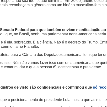
espeitando sua identidade feminina. Em 20 de janeiro deste a
rais reconheçam o gênero como um binário masculino-feminino 
 Senado Federal para que também enviem manifestação ao
mou que, no Brasil, nenhuma parlamentar norte-americana seria
l e é ela, sobretudo. É a ciência. Não é o decreto do Trump. En
 cerimônia no Planalto.
ileira para a Câmara dos Deputados americana, tem que ter u
s isso. Nós não vamos fazer isso com uma americana que queira 
 é tentar mudar o que a pessoa é”, acrescentou o presidente.
gistros de visto são confidenciais e confirmou que
só reco
ou que o posicionamento do presidente Lula mostra que as mulh