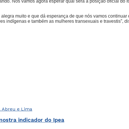
ndo. Nós vamos agora esperar qual será a posição oficial do It
 alegra muito e que dá esperança de que nós vamos continuar 
s indígenas e também as mulheres transexuais e travestis”, dis
ostra indicador do Ipea