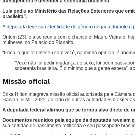
transgêneros é defender a soberania brasileira
.
Lula pediu ao Ministério das Relações Exteriores que e
brasileira”.
A
deputada teve sua identidade de gênero negada durante o p
Ontem (23), ela se reuniu com o chanceler Mauro Vieira e, ho
mulheres, no Palácio do Planalto.
“Érica, o que aconteceu com você, na minha opinião, é abomin
“Você não foi pedir mudança de sexo, foi pedir passapor
soberania brasileira. É o mínimo que a gente espera”, a
Missão oficial
Erika Hilton integrava missão oficial autorizada pela Câmara 
Harvard & MIT 2025, ao lado de outras autoridades brasileira
A deputada federal afirmou que se tornou alvo direto de 
Documentos reunidos pela equipe da deputada revelam qu
sua certidão de nascimento retificada e seu passaporte brasil