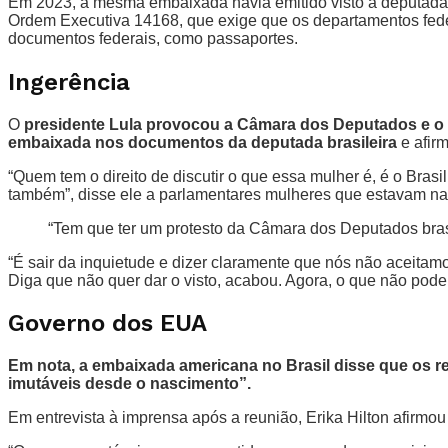
Em 2023, a mesma embaixada havia emitido visto à deputada r
Ordem Executiva 14168, que exige que os departamentos fede
documentos federais, como passaportes.
Ingerência
O
presidente Lula provocou a Câmara dos Deputados e o
embaixada nos documentos da deputada brasileira
e afir
“Quem tem o direito de discutir o que essa mulher é, é o Brasi
também”, disse ele a parlamentares mulheres que estavam na
“Tem que ter um protesto da Câmara dos Deputados bras
“É sair da inquietude e dizer claramente que nós não aceitamo
Diga que não quer dar o visto, acabou. Agora, o que não pode
Governo dos EUA
Em nota, a embaixada americana no Brasil disse que os re
imutáveis desde o nascimento”.
Em entrevista à imprensa após a reunião, Erika Hilton afirm