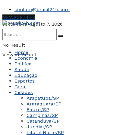
contato@brasil24h.com
NEWSLETTER
sexta-feira, agosto 7, 2026
No Result
Home
View All Result
Economia
Política
Saúde
Educação
Esportes
Geral
Cidades
Araçatuba/SP
Araraquara/SP
Bauru/SP
Campinas/SP
Catanduva/SP
Jundiaí/SP
Litoral Norte/SP