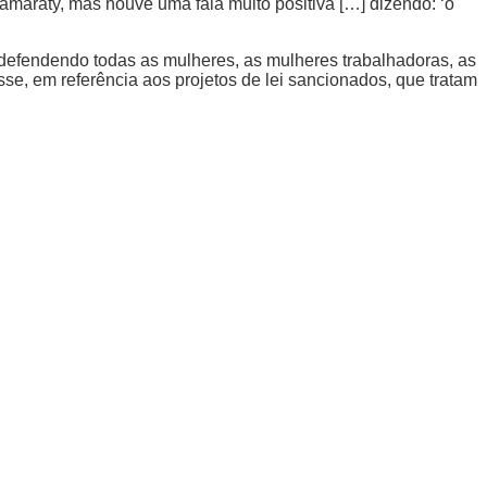
amaraty, mas houve uma fala muito positiva […] dizendo: ‘o
defendendo todas as mulheres, as mulheres trabalhadoras, as
se, em referência aos projetos de lei sancionados, que tratam