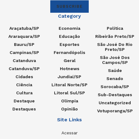
SUBSCRIBE
Category
Araçatuba/SP
Economia
Política
Araraquara/SP
Educação
Ribeirão Preto/SP
Bauru/SP
Esportes
São José Do Rio
Preto/SP
Campinas/SP
Fernandópolis
São José Dos
Catanduva
Geral
Campos/SP
Catanduva/SP
Hotnews
Saúde
Cidades
Jundiaí/SP
Senado
Ciência
Litoral Norte/SP
Sorocaba/SP
Cultura
Litoral Sul/SP
Sub-Destaques
Destaque
Olímpia
Uncategorized
Destaques
Opinião
Votuporanga/SP
Site Links
Acessar