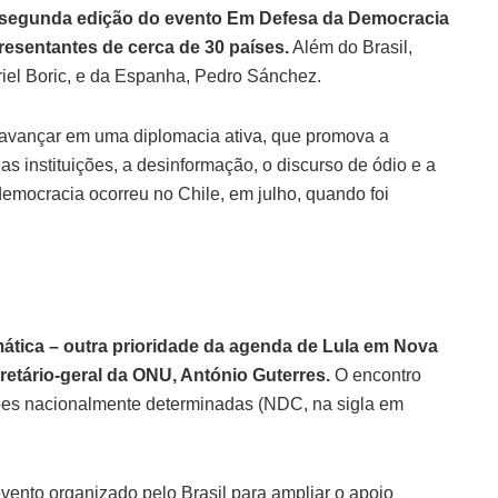
 da segunda edição do evento Em Defesa da Democracia
esentantes de cerca de 30 países.
Além do Brasil,
briel Boric, e da Espanha, Pedro Sánchez.
e avançar em uma diplomacia ativa, que promova a
as instituições, a desinformação, o discurso de ódio e a
democracia ocorreu no Chile, em julho, quando foi
mática – outra prioridade da agenda de Lula em Nova
cretário-geral da ONU, António Guterres.
O encontro
ções nacionalmente determinadas (NDC, na sigla em
evento organizado pelo Brasil para ampliar o apoio