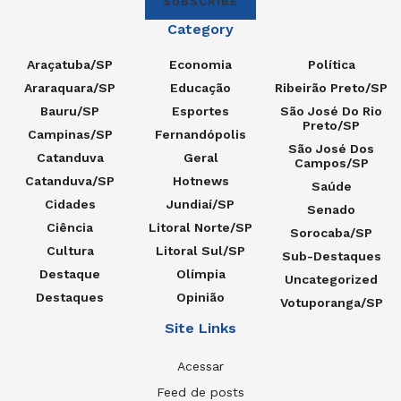
SUBSCRIBE
Category
Araçatuba/SP
Economia
Política
Araraquara/SP
Educação
Ribeirão Preto/SP
Bauru/SP
Esportes
São José Do Rio
Preto/SP
Campinas/SP
Fernandópolis
São José Dos
Catanduva
Geral
Campos/SP
Catanduva/SP
Hotnews
Saúde
Cidades
Jundiaí/SP
Senado
Ciência
Litoral Norte/SP
Sorocaba/SP
Cultura
Litoral Sul/SP
Sub-Destaques
Destaque
Olímpia
Uncategorized
Destaques
Opinião
Votuporanga/SP
Site Links
Acessar
Feed de posts