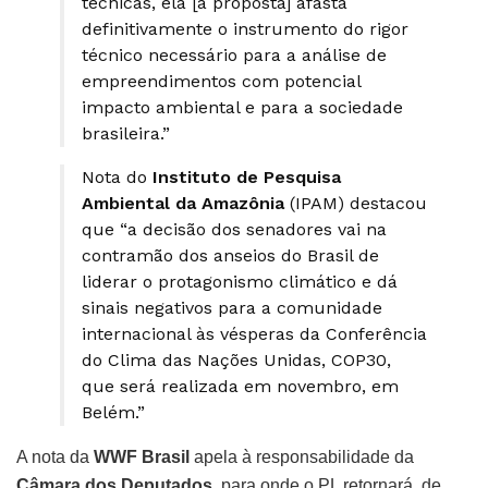
técnicas, ela [a proposta] afasta
definitivamente o instrumento do rigor
técnico necessário para a análise de
empreendimentos com potencial
impacto ambiental e para a sociedade
brasileira.”
Nota do
Instituto de Pesquisa
Ambiental da Amazônia
(IPAM) destacou
que “a decisão dos senadores vai na
contramão dos anseios do Brasil de
liderar o protagonismo climático e dá
sinais negativos para a comunidade
internacional às vésperas da Conferência
do Clima das Nações Unidas, COP30,
que será realizada em novembro, em
Belém.”
A nota da
WWF Brasil
apela à responsabilidade da
Câmara dos Deputados,
para onde o PL retornará, de