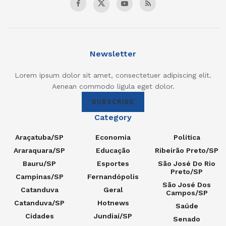
Newsletter
Lorem ipsum dolor sit amet, consectetuer adipiscing elit.
Aenean commodo ligula eget dolor.
SUBSCRIBE
Category
Araçatuba/SP
Economia
Política
Araraquara/SP
Educação
Ribeirão Preto/SP
Bauru/SP
Esportes
São José Do Rio
Preto/SP
Campinas/SP
Fernandópolis
São José Dos
Catanduva
Geral
Campos/SP
Catanduva/SP
Hotnews
Saúde
Cidades
Jundiaí/SP
Senado