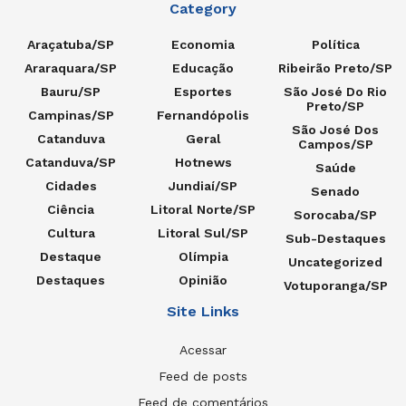
Category
Araçatuba/SP
Economia
Política
Araraquara/SP
Educação
Ribeirão Preto/SP
Bauru/SP
Esportes
São José Do Rio
Preto/SP
Campinas/SP
Fernandópolis
São José Dos
Catanduva
Geral
Campos/SP
Catanduva/SP
Hotnews
Saúde
Cidades
Jundiaí/SP
Senado
Ciência
Litoral Norte/SP
Sorocaba/SP
Cultura
Litoral Sul/SP
Sub-Destaques
Destaque
Olímpia
Uncategorized
Destaques
Opinião
Votuporanga/SP
Site Links
Acessar
Feed de posts
Feed de comentários