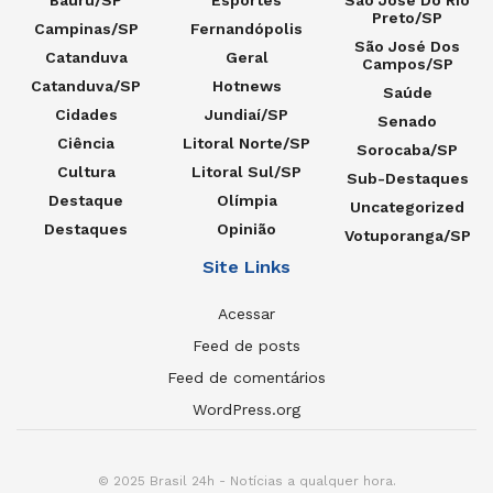
Bauru/SP
Esportes
São José Do Rio
Preto/SP
Campinas/SP
Fernandópolis
São José Dos
Catanduva
Geral
Campos/SP
Catanduva/SP
Hotnews
Saúde
Cidades
Jundiaí/SP
Senado
Ciência
Litoral Norte/SP
Sorocaba/SP
Cultura
Litoral Sul/SP
Sub-Destaques
Destaque
Olímpia
Uncategorized
Destaques
Opinião
Votuporanga/SP
Site Links
Acessar
Feed de posts
Feed de comentários
WordPress.org
© 2025 Brasil 24h - Notícias a qualquer hora.