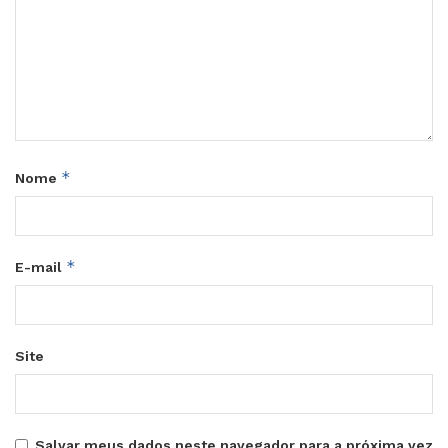
*
Nome
*
E-mail
Site
Salvar meus dados neste navegador para a próxima vez