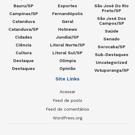
Bauru/SP
Esportes
São José Do Rio
Preto/SP
Campinas/SP
Fernandópolis
São José Dos
Catanduva
Geral
Campos/SP
Catanduva/SP
Hotnews
Saúde
Cidades
Jundiaí/SP
Senado
Ciência
Litoral Norte/SP
Sorocaba/SP
Cultura
Litoral Sul/SP
Sub-Destaques
Destaque
Olímpia
Uncategorized
Destaques
Opinião
Votuporanga/SP
Site Links
Acessar
Feed de posts
Feed de comentários
WordPress.org