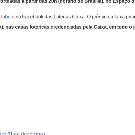
eadas a partir das 20h (horário de Brasília), no Espaço da
uTube
e no Facebook das Loterias Caixa. O prêmio da faixa pri
a), nas casas lotéricas credenciadas pela Caixa, em todo o p