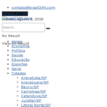
contato@brasil24h.com
NEWSLETTER
sábado, agosto 8, 2026
No Result
Home
View All Result
Economia
Política
Saúde
Educação
Esportes
Geral
Cidades
Araçatuba/SP
Araraquara/SP
Bauru/SP
Campinas/SP
Catanduva/SP
Jundiaí/SP
Litoral Norte/SP