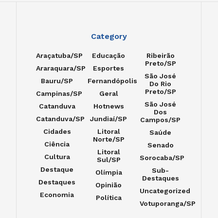
Category
Araçatuba/SP
Educação
Ribeirão
Preto/SP
Araraquara/SP
Esportes
São José
Bauru/SP
Fernandópolis
Do Rio
Preto/SP
Campinas/SP
Geral
São José
Catanduva
Hotnews
Dos
Catanduva/SP
Jundiaí/SP
Campos/SP
Cidades
Litoral
Saúde
Norte/SP
Ciência
Senado
Litoral
Cultura
Sorocaba/SP
Sul/SP
Destaque
Sub-
Olímpia
Destaques
Destaques
Opinião
Uncategorized
Economia
Política
Votuporanga/SP