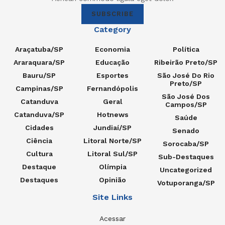
SUBSCRIBE
Category
Araçatuba/SP
Economia
Política
Araraquara/SP
Educação
Ribeirão Preto/SP
Bauru/SP
Esportes
São José Do Rio
Preto/SP
Campinas/SP
Fernandópolis
São José Dos
Catanduva
Geral
Campos/SP
Catanduva/SP
Hotnews
Saúde
Cidades
Jundiaí/SP
Senado
Ciência
Litoral Norte/SP
Sorocaba/SP
Cultura
Litoral Sul/SP
Sub-Destaques
Destaque
Olímpia
Uncategorized
Destaques
Opinião
Votuporanga/SP
Site Links
Acessar