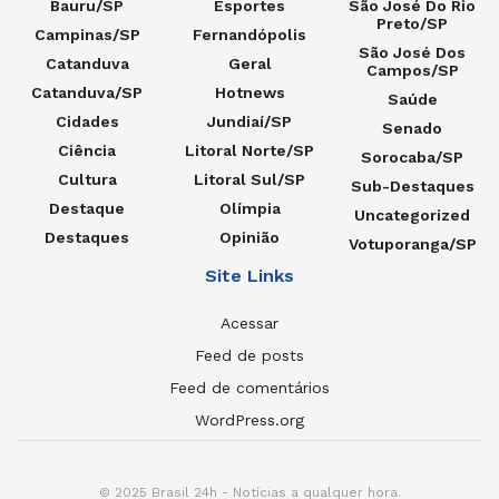
Bauru/SP
Esportes
São José Do Rio
Preto/SP
Campinas/SP
Fernandópolis
São José Dos
Catanduva
Geral
Campos/SP
Catanduva/SP
Hotnews
Saúde
Cidades
Jundiaí/SP
Senado
Ciência
Litoral Norte/SP
Sorocaba/SP
Cultura
Litoral Sul/SP
Sub-Destaques
Destaque
Olímpia
Uncategorized
Destaques
Opinião
Votuporanga/SP
Site Links
Acessar
Feed de posts
Feed de comentários
WordPress.org
© 2025 Brasil 24h - Notícias a qualquer hora.