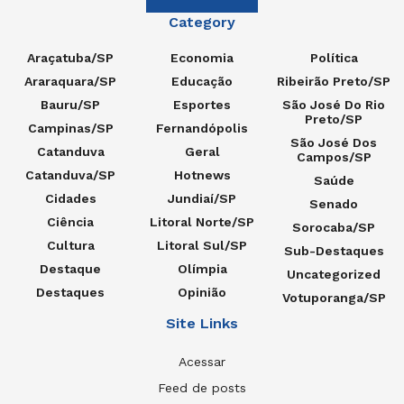
Category
Araçatuba/SP
Economia
Política
Araraquara/SP
Educação
Ribeirão Preto/SP
Bauru/SP
Esportes
São José Do Rio
Preto/SP
Campinas/SP
Fernandópolis
São José Dos
Catanduva
Geral
Campos/SP
Catanduva/SP
Hotnews
Saúde
Cidades
Jundiaí/SP
Senado
Ciência
Litoral Norte/SP
Sorocaba/SP
Cultura
Litoral Sul/SP
Sub-Destaques
Destaque
Olímpia
Uncategorized
Destaques
Opinião
Votuporanga/SP
Site Links
Acessar
Feed de posts