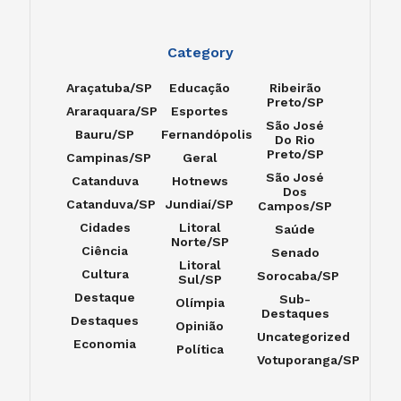
Category
Araçatuba/SP
Educação
Ribeirão
Preto/SP
Araraquara/SP
Esportes
São José
Bauru/SP
Fernandópolis
Do Rio
Preto/SP
Campinas/SP
Geral
São José
Catanduva
Hotnews
Dos
Catanduva/SP
Jundiaí/SP
Campos/SP
Cidades
Litoral
Saúde
Norte/SP
Ciência
Senado
Litoral
Cultura
Sorocaba/SP
Sul/SP
Destaque
Sub-
Olímpia
Destaques
Destaques
Opinião
Uncategorized
Economia
Política
Votuporanga/SP