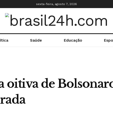
sexta-feira, agosto 7, 2026
ítica
Saúde
Educação
Espo
 oitiva de Bolsonar
orada