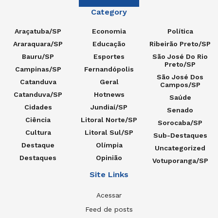
Category
Araçatuba/SP
Economia
Política
Araraquara/SP
Educação
Ribeirão Preto/SP
Bauru/SP
Esportes
São José Do Rio
Preto/SP
Campinas/SP
Fernandópolis
São José Dos
Catanduva
Geral
Campos/SP
Catanduva/SP
Hotnews
Saúde
Cidades
Jundiaí/SP
Senado
Ciência
Litoral Norte/SP
Sorocaba/SP
Cultura
Litoral Sul/SP
Sub-Destaques
Destaque
Olímpia
Uncategorized
Destaques
Opinião
Votuporanga/SP
Site Links
Acessar
Feed de posts