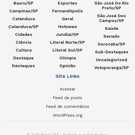
Bauru/SP
Esportes
São José Do Rio
Preto/SP
Campinas/SP
Fernandópolis
São José Dos
Catanduva
Geral
Campos/SP
Catanduva/SP
Hotnews
Saúde
Cidades
Jundiaí/SP
Senado
Ciência
Litoral Norte/SP
Sorocaba/SP
Cultura
Litoral Sul/SP
Sub-Destaques
Destaque
Olímpia
Uncategorized
Destaques
Opinião
Votuporanga/SP
Site Links
Acessar
Feed de posts
Feed de comentários
WordPress.org
© 2025 Brasil 24h - Notícias a qualquer hora.