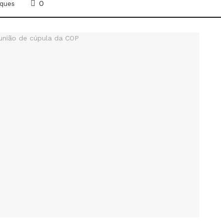
0
ques