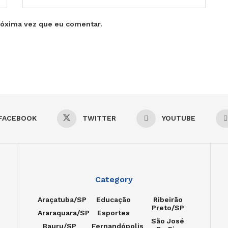
róxima vez que eu comentar.
FACEBOOK
TWITTER
YOUTUBE
Category
Araçatuba/SP
Educação
Ribeirão
Preto/SP
Araraquara/SP
Esportes
São José
Bauru/SP
Fernandópolis