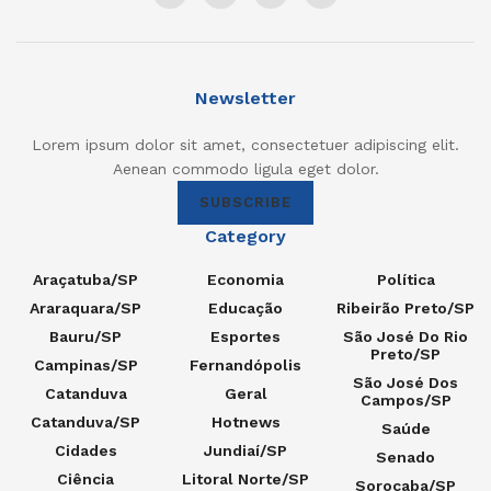
Newsletter
Lorem ipsum dolor sit amet, consectetuer adipiscing elit.
Aenean commodo ligula eget dolor.
SUBSCRIBE
Category
Araçatuba/SP
Economia
Política
Araraquara/SP
Educação
Ribeirão Preto/SP
Bauru/SP
Esportes
São José Do Rio
Preto/SP
Campinas/SP
Fernandópolis
São José Dos
Catanduva
Geral
Campos/SP
Catanduva/SP
Hotnews
Saúde
Cidades
Jundiaí/SP
Senado
Ciência
Litoral Norte/SP
Sorocaba/SP