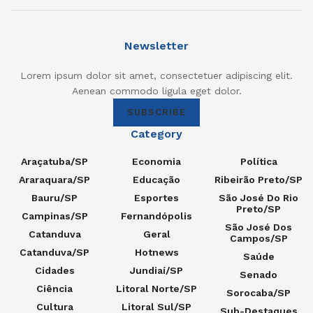
Newsletter
Lorem ipsum dolor sit amet, consectetuer adipiscing elit.
Aenean commodo ligula eget dolor.
SUBSCRIBE
Category
Araçatuba/SP
Economia
Política
Araraquara/SP
Educação
Ribeirão Preto/SP
Bauru/SP
Esportes
São José Do Rio
Preto/SP
Campinas/SP
Fernandópolis
São José Dos
Catanduva
Geral
Campos/SP
Catanduva/SP
Hotnews
Saúde
Cidades
Jundiaí/SP
Senado
Ciência
Litoral Norte/SP
Sorocaba/SP
Cultura
Litoral Sul/SP
Sub-Destaques