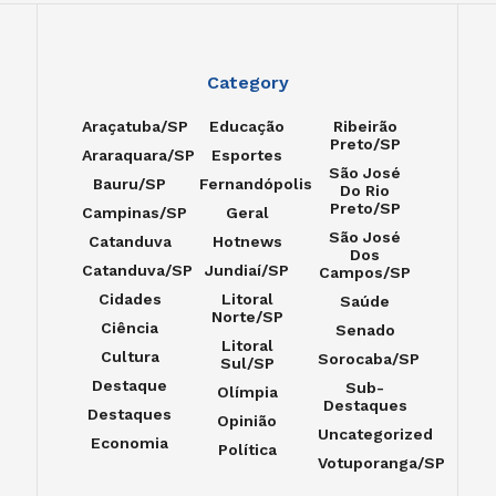
Category
Araçatuba/SP
Educação
Ribeirão
Preto/SP
Araraquara/SP
Esportes
São José
Bauru/SP
Fernandópolis
Do Rio
Preto/SP
Campinas/SP
Geral
São José
Catanduva
Hotnews
Dos
Catanduva/SP
Jundiaí/SP
Campos/SP
Cidades
Litoral
Saúde
Norte/SP
Ciência
Senado
Litoral
Cultura
Sorocaba/SP
Sul/SP
Destaque
Sub-
Olímpia
Destaques
Destaques
Opinião
Uncategorized
Economia
Política
Votuporanga/SP