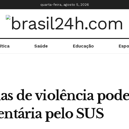
quarta-feira, agosto 5, 2026
ítica
Saúde
Educação
Espo
as de violência pod
entária pelo SUS