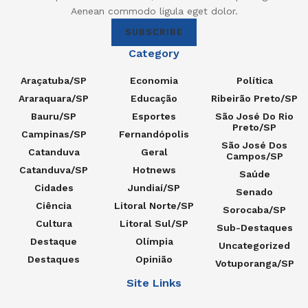
Aenean commodo ligula eget dolor.
SUBSCRIBE
Category
Araçatuba/SP
Economia
Política
Araraquara/SP
Educação
Ribeirão Preto/SP
Bauru/SP
Esportes
São José Do Rio
Preto/SP
Campinas/SP
Fernandópolis
São José Dos
Catanduva
Geral
Campos/SP
Catanduva/SP
Hotnews
Saúde
Cidades
Jundiaí/SP
Senado
Ciência
Litoral Norte/SP
Sorocaba/SP
Cultura
Litoral Sul/SP
Sub-Destaques
Destaque
Olímpia
Uncategorized
Destaques
Opinião
Votuporanga/SP
Site Links