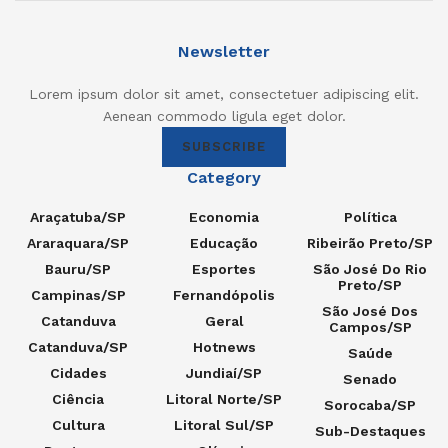
Newsletter
Lorem ipsum dolor sit amet, consectetuer adipiscing elit.
Aenean commodo ligula eget dolor.
SUBSCRIBE
Category
Araçatuba/SP
Economia
Política
Araraquara/SP
Educação
Ribeirão Preto/SP
Bauru/SP
Esportes
São José Do Rio
Preto/SP
Campinas/SP
Fernandópolis
São José Dos
Catanduva
Geral
Campos/SP
Catanduva/SP
Hotnews
Saúde
Cidades
Jundiaí/SP
Senado
Ciência
Litoral Norte/SP
Sorocaba/SP
Cultura
Litoral Sul/SP
Sub-Destaques