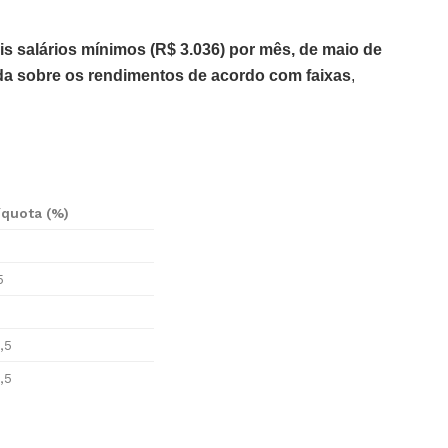
is salários mínimos (R$ 3.036) por mês, de maio de
da sobre os rendimentos de acordo com faixas
,
íquota (%)
5
,5
,5