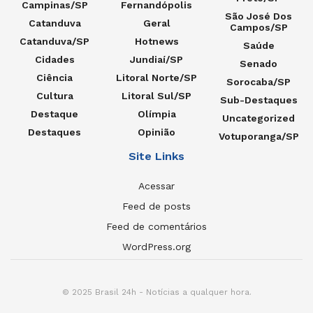
Campinas/SP
Fernandópolis
São José Dos
Catanduva
Geral
Campos/SP
Catanduva/SP
Hotnews
Saúde
Cidades
Jundiaí/SP
Senado
Ciência
Litoral Norte/SP
Sorocaba/SP
Cultura
Litoral Sul/SP
Sub-Destaques
Destaque
Olímpia
Uncategorized
Destaques
Opinião
Votuporanga/SP
Site Links
Acessar
Feed de posts
Feed de comentários
WordPress.org
© 2025 Brasil 24h - Notícias a qualquer hora.