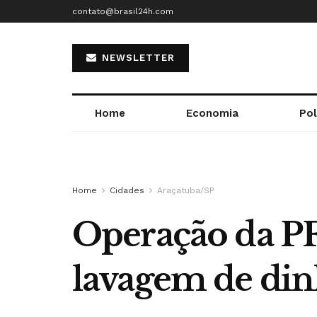
contato@brasil24h.com
NEWSLETTER
Home
Economia
Pol
Home
Cidades
Araçatuba/SP
Operação da PF 
lavagem de din