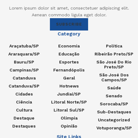
Lorem ipsum dolor sit amet, consectetuer adipiscing elit.
Aenean commodo ligula eget dolor.
SUBSCRIBE
Category
Araçatuba/SP
Economia
Política
Araraquara/SP
Educação
Ribeirão Preto/SP
Bauru/SP
Esportes
São José Do Rio
Preto/SP
Campinas/SP
Fernandópolis
São José Dos
Catanduva
Geral
Campos/SP
Catanduva/SP
Hotnews
Saúde
Cidades
Jundiaí/SP
Senado
Ciência
Litoral Norte/SP
Sorocaba/SP
Cultura
Litoral Sul/SP
Sub-Destaques
Destaque
Olímpia
Uncategorized
Destaques
Opinião
Votuporanga/SP
Site Links