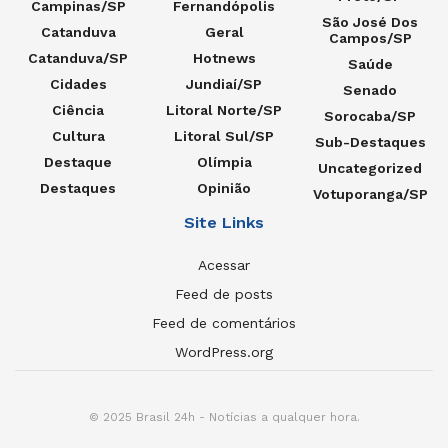
Campinas/SP
Fernandópolis
São José Dos
Catanduva
Geral
Campos/SP
Catanduva/SP
Hotnews
Saúde
Cidades
Jundiaí/SP
Senado
Ciência
Litoral Norte/SP
Sorocaba/SP
Cultura
Litoral Sul/SP
Sub-Destaques
Destaque
Olímpia
Uncategorized
Destaques
Opinião
Votuporanga/SP
Site Links
Acessar
Feed de posts
Feed de comentários
WordPress.org
© 2025 Brasil 24h - Notícias a qualquer hora.