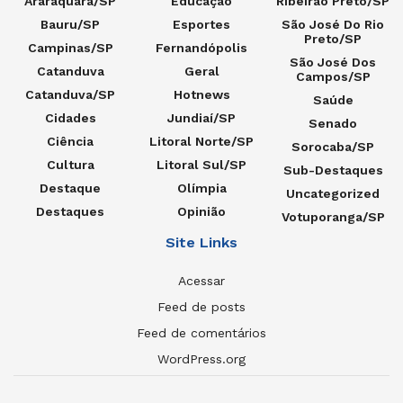
Araraquara/SP
Educação
Ribeirão Preto/SP
Bauru/SP
Esportes
São José Do Rio
Preto/SP
Campinas/SP
Fernandópolis
São José Dos
Catanduva
Geral
Campos/SP
Catanduva/SP
Hotnews
Saúde
Cidades
Jundiaí/SP
Senado
Ciência
Litoral Norte/SP
Sorocaba/SP
Cultura
Litoral Sul/SP
Sub-Destaques
Destaque
Olímpia
Uncategorized
Destaques
Opinião
Votuporanga/SP
Site Links
Acessar
Feed de posts
Feed de comentários
WordPress.org