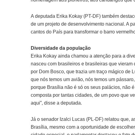
A deputada Erika Kokay (PT-DF) também destaco
de um projeto de desenvolvimento nacional. A p
cantos do País para transformar o barro vermelho
Diversidade da população
Erika Kokay ainda chamou a atenção para a diver
nasceu com brasileiros e brasileiras que vieram 
por Dom Bosco, que trazia um traço mágico de L
que nós temos um avião, nós temos um pássaro, 
porque Brasília não é só os seus palácios, não é 
composta por tantas cidades, de um povo que vem
aqui”, disse a deputada.
Já o senador Izalci Lucas (PL-DF) relatou que, a
Brasília, mesmo com a oportunidade de escolher 
cidade especial, o parlamentar destacou o fato d