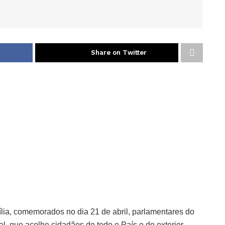
Share on Twitter
a, comemorados no dia 21 de abril, parlamentares do
al, que acolhe cidadãos de todo o País e do exterior.