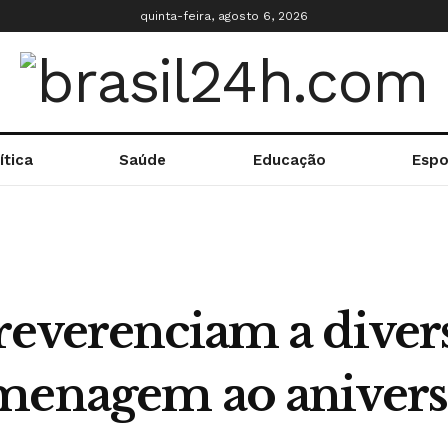
quinta-feira, agosto 6, 2026
ítica
Saúde
Educação
Espo
reverenciam a diver
menagem ao aniversá