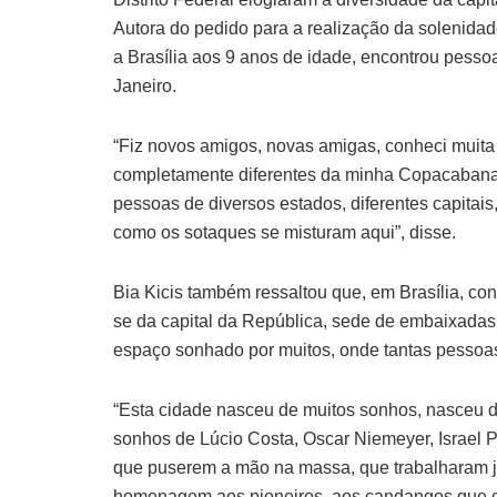
Autora do pedido para a realização da solenidad
a Brasília aos 9 anos de idade, encontrou pess
Janeiro.
“Fiz novos amigos, novas amigas, conheci muita 
completamente diferentes da minha Copacabana.
pessoas de diversos estados, diferentes capitais,
como os sotaques se misturam aqui”, disse.
Bia Kicis também ressaltou que, em Brasília, co
se da capital da República, sede de embaixadas
espaço sonhado por muitos, onde tantas pessoas
“Esta cidade nasceu de muitos sonhos, nasceu 
sonhos de Lúcio Costa, Oscar Niemeyer, Israel 
que puserem a mão na massa, que trabalharam jun
homenagem aos pioneiros, aos candangos que con