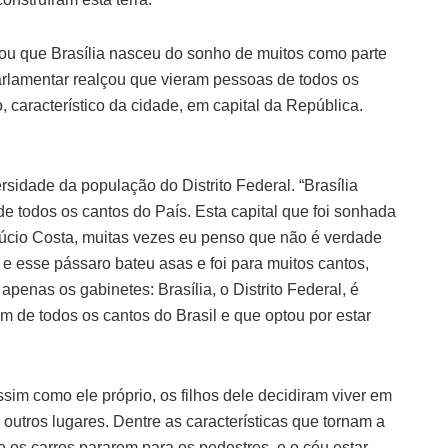
u que Brasília nasceu do sonho de muitos como parte
arlamentar realçou que vieram pessoas de todos os
, característico da cidade, em capital da República.
sidade da população do Distrito Federal. “Brasília
de todos os cantos do País. Esta capital que foi sonhada
úcio Costa, muitas vezes eu penso que não é verdade
e esse pássaro bateu asas e foi para muitos cantos,
apenas os gabinetes: Brasília, o Distrito Federal, é
 de todos os cantos do Brasil e que optou por estar
ssim como ele próprio, os filhos dele decidiram viver em
outros lugares. Dentre as características que tornam a
e os carros pararem para os pedestres, e o céu estar