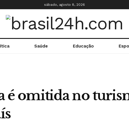
sábado, agosto 8, 2026
ítica
Saúde
Educação
Espo
ia é omitida no turi
ís