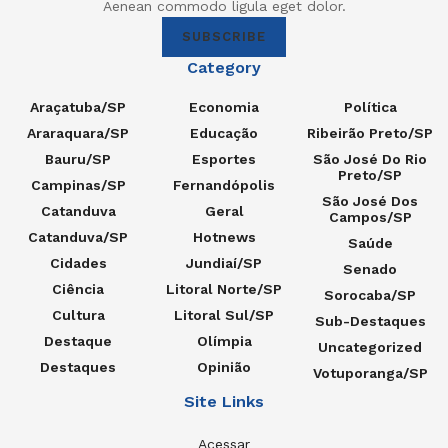
Aenean commodo ligula eget dolor.
SUBSCRIBE
Category
Araçatuba/SP
Economia
Política
Araraquara/SP
Educação
Ribeirão Preto/SP
Bauru/SP
Esportes
São José Do Rio
Preto/SP
Campinas/SP
Fernandópolis
São José Dos
Catanduva
Geral
Campos/SP
Catanduva/SP
Hotnews
Saúde
Cidades
Jundiaí/SP
Senado
Ciência
Litoral Norte/SP
Sorocaba/SP
Cultura
Litoral Sul/SP
Sub-Destaques
Destaque
Olímpia
Uncategorized
Destaques
Opinião
Votuporanga/SP
Site Links
Acessar