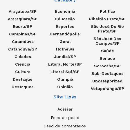
Araçatuba/SP
Economia
Política
Araraquara/SP
Educação
Ribeirão Preto/SP
Bauru/SP
Esportes
São José Do Rio
Preto/SP
Campinas/SP
Fernandópolis
São José Dos
Catanduva
Geral
Campos/SP
Catanduva/SP
Hotnews
Saúde
Cidades
Jundiaí/SP
Senado
Ciência
Litoral Norte/SP
Sorocaba/SP
Cultura
Litoral Sul/SP
Sub-Destaques
Destaque
Olímpia
Uncategorized
Destaques
Opinião
Votuporanga/SP
Site Links
Acessar
Feed de posts
Feed de comentários