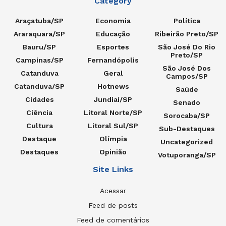
Category
Araçatuba/SP
Economia
Política
Araraquara/SP
Educação
Ribeirão Preto/SP
Bauru/SP
Esportes
São José Do Rio
Preto/SP
Campinas/SP
Fernandópolis
São José Dos
Catanduva
Geral
Campos/SP
Catanduva/SP
Hotnews
Saúde
Cidades
Jundiaí/SP
Senado
Ciência
Litoral Norte/SP
Sorocaba/SP
Cultura
Litoral Sul/SP
Sub-Destaques
Destaque
Olímpia
Uncategorized
Destaques
Opinião
Votuporanga/SP
Site Links
Acessar
Feed de posts
Feed de comentários