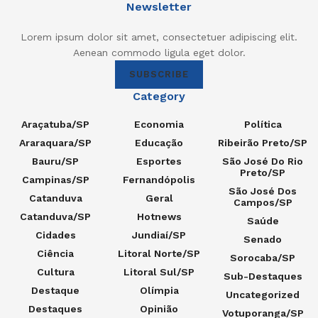
Newsletter
Lorem ipsum dolor sit amet, consectetuer adipiscing elit.
Aenean commodo ligula eget dolor.
SUBSCRIBE
Category
Araçatuba/SP
Economia
Política
Araraquara/SP
Educação
Ribeirão Preto/SP
Bauru/SP
Esportes
São José Do Rio
Preto/SP
Campinas/SP
Fernandópolis
São José Dos
Catanduva
Geral
Campos/SP
Catanduva/SP
Hotnews
Saúde
Cidades
Jundiaí/SP
Senado
Ciência
Litoral Norte/SP
Sorocaba/SP
Cultura
Litoral Sul/SP
Sub-Destaques
Destaque
Olímpia
Uncategorized
Destaques
Opinião
Votuporanga/SP