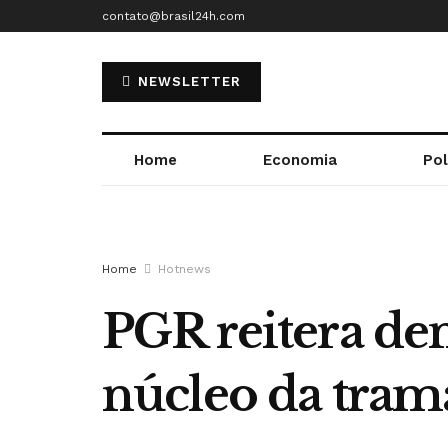
contato@brasil24h.com
NEWSLETTER
Home
Economia
Pol
Home
Hotnews
PGR reitera de
núcleo da trama