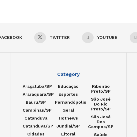
FACEBOOK
TWITTER
YOUTUBE
Category
Araçatuba/SP
Educação
Ribeirão
Preto/SP
Araraquara/SP
Esportes
São José
Bauru/SP
Fernandópolis
Do Rio
Preto/SP
Campinas/SP
Geral
São José
Catanduva
Hotnews
Dos
Catanduva/SP
Jundiaí/SP
Campos/SP
Cidades
Litoral
Saúde