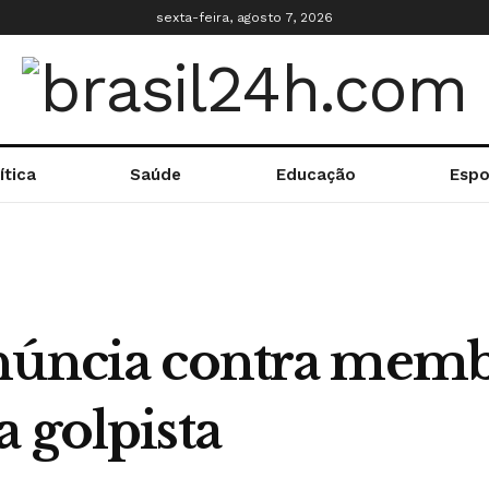
sexta-feira, agosto 7, 2026
ítica
Saúde
Educação
Espo
núncia contra memb
 golpista