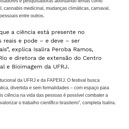
uisadores e pesquisadoras abordando temas como
ial, cannabis medicinal, mudanças climáticas, carnaval,
essoais entre outros.
que a ciência está presente no
s reais e pode – e deve – ser
is”, explica Isalira Peroba Ramos,
Rio e diretora de extensão do Centro
ral e Bioimagem da UFRJ.
itucional da UFRJ e da FAPERJ. O festival busca
tica, divertida e sem formalidades – com espaço para
s ciência na vida das pessoas é possível combater a
lorizar o trabalho científico brasileiro”, completa Isalira.