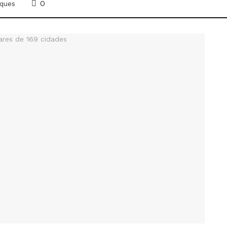
0
ques