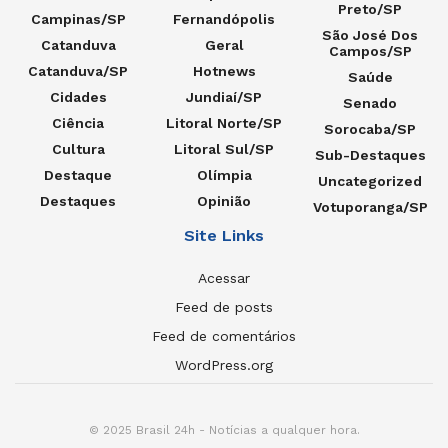
Preto/SP
Campinas/SP
Fernandópolis
São José Dos
Catanduva
Geral
Campos/SP
Catanduva/SP
Hotnews
Saúde
Cidades
Jundiaí/SP
Senado
Ciência
Litoral Norte/SP
Sorocaba/SP
Cultura
Litoral Sul/SP
Sub-Destaques
Destaque
Olímpia
Uncategorized
Destaques
Opinião
Votuporanga/SP
Site Links
Acessar
Feed de posts
Feed de comentários
WordPress.org
© 2025 Brasil 24h - Notícias a qualquer hora.