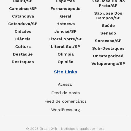
Bauru/SP
Esportes
São José Do Rio
Preto/SP
Campinas/SP
Fernandópolis
São José Dos
Catanduva
Geral
Campos/SP
Catanduva/SP
Hotnews
Saúde
Cidades
Jundiaí/SP
Senado
Ciência
Litoral Norte/SP
Sorocaba/SP
Cultura
Litoral Sul/SP
Sub-Destaques
Destaque
Olímpia
Uncategorized
Destaques
Opinião
Votuporanga/SP
Site Links
Acessar
Feed de posts
Feed de comentários
WordPress.org
© 2025 Brasil 24h - Notícias a qualquer hora.