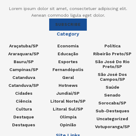
Lorem ipsum dolor sit amet, consectetuer adipiscing elit.
Aenean commodo ligula eget dolor.
SUBSCRIBE
Category
Araçatuba/SP
Economia
Política
Araraquara/SP
Educação
Ribeirão Preto/SP
Bauru/SP
Esportes
São José Do Rio
Preto/SP
Campinas/SP
Fernandópolis
São José Dos
Catanduva
Geral
Campos/SP
Catanduva/SP
Hotnews
Saúde
Cidades
Jundiaí/SP
Senado
Ciência
Litoral Norte/SP
Sorocaba/SP
Cultura
Litoral Sul/SP
Sub-Destaques
Destaque
Olímpia
Uncategorized
Destaques
Opinião
Votuporanga/SP
Site Links