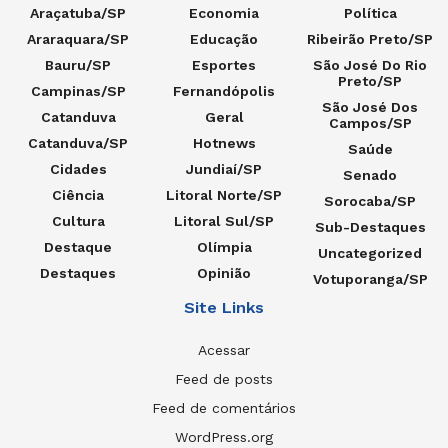
Araçatuba/SP
Economia
Política
Araraquara/SP
Educação
Ribeirão Preto/SP
Bauru/SP
Esportes
São José Do Rio
Preto/SP
Campinas/SP
Fernandópolis
São José Dos
Catanduva
Geral
Campos/SP
Catanduva/SP
Hotnews
Saúde
Cidades
Jundiaí/SP
Senado
Ciência
Litoral Norte/SP
Sorocaba/SP
Cultura
Litoral Sul/SP
Sub-Destaques
Destaque
Olímpia
Uncategorized
Destaques
Opinião
Votuporanga/SP
Site Links
Acessar
Feed de posts
Feed de comentários
WordPress.org