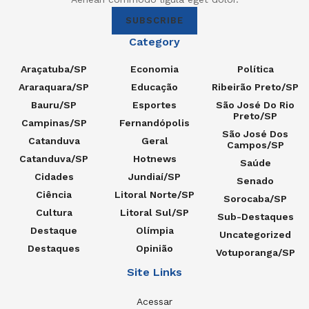
SUBSCRIBE
Category
Araçatuba/SP
Economia
Política
Araraquara/SP
Educação
Ribeirão Preto/SP
Bauru/SP
Esportes
São José Do Rio
Preto/SP
Campinas/SP
Fernandópolis
São José Dos
Catanduva
Geral
Campos/SP
Catanduva/SP
Hotnews
Saúde
Cidades
Jundiaí/SP
Senado
Ciência
Litoral Norte/SP
Sorocaba/SP
Cultura
Litoral Sul/SP
Sub-Destaques
Destaque
Olímpia
Uncategorized
Destaques
Opinião
Votuporanga/SP
Site Links
Acessar